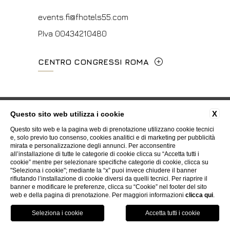
events.fi@fhotels55.com
P.Iva 00434210480
CENTRO CONGRESSI ROMA
Via Cavour, 213/M - 00184, Roma
+39 06 4814927
Privacy
Cookie
Dati societari
Contatti
X
Questo sito web utilizza i cookie
Certificazioni ISO
Whistleblowing
Accessibilità
Questo sito web e la pagina web di prenotazione utilizzano cookie tecnici
mice@hotelpalatino.com
e, solo previo tuo consenso, cookies analitici e di marketing per pubblicità
mirata e personalizzazione degli annunci. Per acconsentire
P.Iva 00434210480
all’installazione di tutte le categorie di cookie clicca su “Accetta tutti i
WEBSITE BY BLASTNESS
cookie” mentre per selezionare specifiche categorie di cookie, clicca su
"Seleziona i cookie"; mediante la “x” puoi invece chiudere il banner
rifiutando l’installazione di cookie diversi da quelli tecnici. Per riaprire il
banner e modificare le preferenze, clicca su “Cookie” nel footer del sito
web e della pagina di prenotazione. Per maggiori informazioni
clicca qui
.