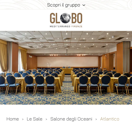
Scopri il gruppo
Home
Meeting & Eventi
Le Sale
Ristorazione
Camere
Gallery
Contatti
Home
Le Sale
Salone degli Oceani
Atlantico