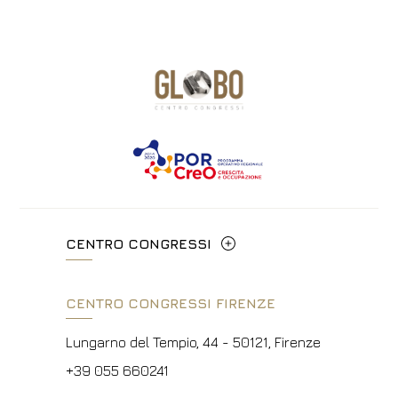
CENTRO CONGRESSI
Via Cavour, 213/M - 00184, Roma
CENTRO CONGRESSI FIRENZE
+39 06 4814927
Lungarno del Tempio, 44 - 50121, Firenze
info@hotelpalatino.com
+39 055 660241
P.Iva 00434210480