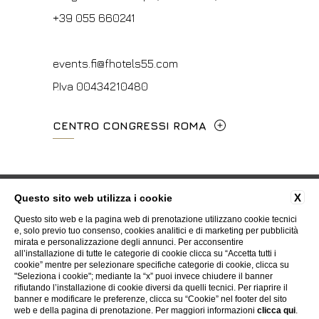
info@hotelpalatino.com
+39 055 660241
P.Iva 00434210480
events.fi@fhotels55.com
P.Iva 00434210480
CENTRO CONGRESSI ROMA
Via Cavour, 213/M - 00184, Roma
+39 06 4814927
Privacy
Cookie
Dati societari
Contatti
X
Questo sito web utilizza i cookie
Certificazioni ISO
Whistleblowing
Accessibilità
Questo sito web e la pagina web di prenotazione utilizzano cookie tecnici
mice@hotelpalatino.com
e, solo previo tuo consenso, cookies analitici e di marketing per pubblicità
mirata e personalizzazione degli annunci. Per acconsentire
P.Iva 00434210480
all’installazione di tutte le categorie di cookie clicca su “Accetta tutti i
WEBSITE BY BLASTNESS
cookie” mentre per selezionare specifiche categorie di cookie, clicca su
"Seleziona i cookie"; mediante la “x” puoi invece chiudere il banner
rifiutando l’installazione di cookie diversi da quelli tecnici. Per riaprire il
banner e modificare le preferenze, clicca su “Cookie” nel footer del sito
web e della pagina di prenotazione. Per maggiori informazioni
clicca qui
.