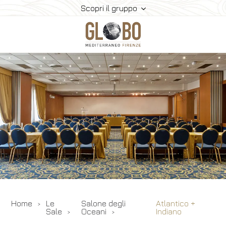
Scopri il gruppo
Home
Meeting & Eventi
Le Sale
Ristorazione
Camere
Gallery
Contatti
Home
Le
Salone degli
Atlantico +
Sale
Oceani
Indiano