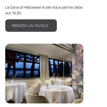
La Cena di Halloween è servita a partire dalle
ore 19.30
PRENOTA UN TAVOLO
Hotel
Hotel Villa Fiesole
Arrivo
Partenza
09
/
08
/
2026
10
/
08
/
2026
Camere
Adulti
Bambini