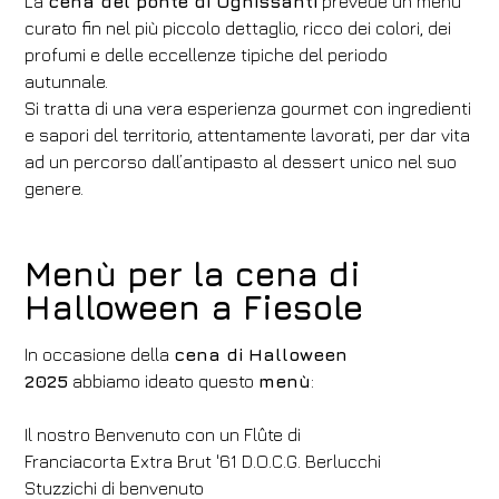
La
cena del ponte di Ognissanti
prevede un menù
curato fin nel più piccolo dettaglio, ricco dei colori, dei
profumi e delle eccellenze tipiche del periodo
autunnale.
Si tratta di una vera esperienza gourmet con ingredienti
e sapori del territorio, attentamente lavorati, per dar vita
ad un percorso dall’antipasto al dessert unico nel suo
genere.
Menù per la cena di
Halloween a Fiesole
In occasione della
cena di Halloween
2025
abbiamo ideato questo
menù
:
Il nostro Benvenuto con un Flûte di
Franciacorta Extra Brut '61 D.O.C.G. Berlucchi
Stuzzichi di benvenuto