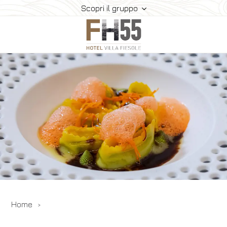
Scopri il gruppo
Hotel
Camere
Ristorante
Eventi
Esperienze
Dove Siamo
Gallery
Offerte
Home
Prenota