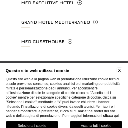
MED EXECUTIVE HOTEL
Lungarno del Tempio, 44 - 50121, Firenze
GRAND HOTEL MEDITERRANEO
+39 055 06 92 860
Lungarno del Tempio, 44 - 50121, Firenze
MED GUESTHOUSE
info.meh@fhhotelgroup.it
+39 055 660241
booking.meh@fhhotelgroup.it
Via Cimabue, 6 - 50121 Firenze
P.Iva 0043421 048 0
info.ghm@fhhotelgroup.it
+39 055 0692847
Privacy
Cookie
Dati societari
Codici GDS
Recensioni
X
Questo sito web utilizza i cookie
booking.ghm@fhhotelgroup.it
Lavora con noi
Contatti
Whistleblowing
Accessibilità
Questo sito web e la pagina web di prenotazione utilizzano cookie tecnici
P.Iva 00434210480
booking.mgh@fhhotelgroup.it
e, solo previo tuo consenso, cookies analitici e di marketing per pubblicità
mirata e personalizzazione degli annunci. Per acconsentire
P.Iva 00434210480
all’installazione di tutte le categorie di cookie clicca su “Accetta tutti i
WEBSITE BY BLASTNESS
cookie” mentre per selezionare specifiche categorie di cookie, clicca su
"Seleziona i cookie"; mediante la “x” puoi invece chiudere il banner
rifiutando l’installazione di cookie diversi da quelli tecnici. Per riaprire il
banner e modificare le preferenze, clicca su “Cookie” nel footer del sito
web e della pagina di prenotazione. Per maggiori informazioni
clicca qui
.