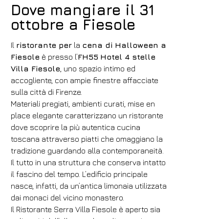
Dove mangiare il 31
1
2
0
ottobre a Fiesole
Codice sconto
Il
ristorante per
la
cena di Halloween a
Fiesole
è presso l’
FH55
Hotel 4 stelle
Villa Fiesole
, uno spazio intimo ed
Prenota
accogliente, con ampie finestre affacciate
sulla città di Firenze.
Modifica prenotazione
Materiali pregiati, ambienti curati, mise en
place elegante caratterizzano un ristorante
dove scoprire la più autentica cucina
toscana attraverso piatti che omaggiano la
tradizione guardando alla contemporaneità.
Il tutto in una struttura che conserva intatto
il fascino del tempo. L’edificio principale
nasce, infatti, da un’antica limonaia utilizzata
dai monaci del vicino monastero.
Il Ristorante Serra Villa Fiesole è aperto sia