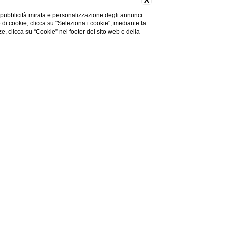
 pubblicità mirata e personalizzazione degli annunci.
e di cookie, clicca su "Seleziona i cookie"; mediante la
Codice sconto
ze, clicca su “Cookie” nel footer del sito web e della
Modifica
Prenota
prenotazione
scanti momenti mentre ammirate