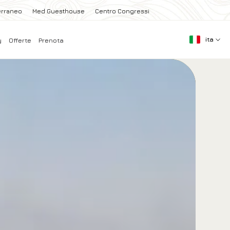
erraneo
Med Guesthouse
Centro Congressi
ita
y
Offerte
Prenota