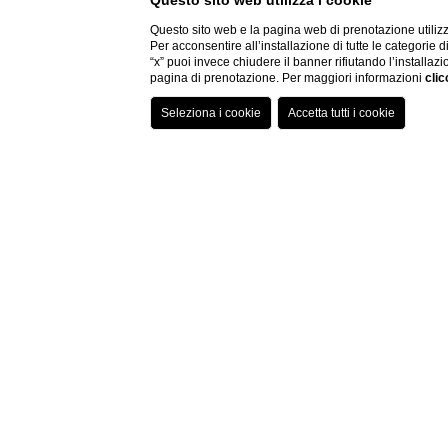
Questo sito web utilizza i cookie
Questo sito web e la pagina web di prenotazione utilizz
Per acconsentire all’installazione di tutte le categorie 
Hotel
Arrivo
“x” puoi invece chiudere il banner rifiutando l’installazi
pagina di prenotazione. Per maggiori informazioni
clic
Hotel Villa Fiesole
06
/
08
/
2026
Home
HOTEL CON PISCIN
HOTEL VILLA FIESOLE - HOTEL PISCINA FIRENZE HOTE
Nella stagione calda approfittate di questo meraviglio
dall'alto la Capitale del Rinascimento italiano!