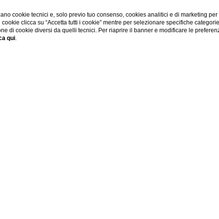
ano cookie tecnici e, solo previo tuo consenso, cookies analitici e di marketing per
di cookie clicca su “Accetta tutti i cookie” mentre per selezionare specifiche categori
Partenza
Camere
Adulti
Bambini
one di cookie diversi da quelli tecnici. Per riaprire il banner e modificare le preferen
ca qui
.
07
/
08
/
2026
1
2
0
A A FIRENZE
L PISCINA FIRENZE FIESOLE
so hotel con piscina a Firenze, l’ideale per deliziosi e rinfre