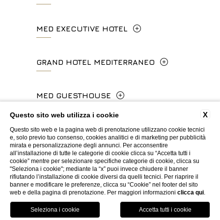
concierge.ghp@fhhotelgroup.it
Via Frà Giovanni da Fiesole Detto
MED EXECUTIVE HOTEL
booking.ghp@fhhotelgroup.it
info.hc@fhhotelgroup.it
l'Angelico, 35, 50014 Fiesole Città
P.Iva 00434210480
concierge.hc@fhhotelgroup.it
Metropolitana di Firenze, Italia
Lungarno del Tempio, 44 - 50121, Firenze
GRAND HOTEL MEDITERRANEO
booking.hc@fhhotelgroup.it
+39 055 597252
+39 055 06 92 860
P.Iva 00434210480
Lungarno del Tempio, 44 - 50121, Firenze
MED GUESTHOUSE
info.vf@fhhotelgroup.it
info.meh@fhhotelgroup.it
+39 055 660241
concierge.vf@fhhotelgroup.it
booking.meh@fhhotelgroup.it
X
Questo sito web utilizza i cookie
Via Cimabue, 6 - 50121 Firenze
booking.vf@fhhotelgroup.it
P.Iva 0043421 048 0
Questo sito web e la pagina web di prenotazione utilizzano cookie tecnici
info.ghm@fhhotelgroup.it
+39 055 0692847
e, solo previo tuo consenso, cookies analitici e di marketing per pubblicità
P.Iva 00434210480
mirata e personalizzazione degli annunci. Per acconsentire
booking.ghm@fhhotelgroup.it
all’installazione di tutte le categorie di cookie clicca su “Accetta tutti i
WEBSITE BY BLASTNESS
cookie” mentre per selezionare specifiche categorie di cookie, clicca su
P.Iva 00434210480
booking.mgh@fhhotelgroup.it
"Seleziona i cookie"; mediante la “x” puoi invece chiudere il banner
rifiutando l’installazione di cookie diversi da quelli tecnici. Per riaprire il
P.Iva 00434210480
banner e modificare le preferenze, clicca su “Cookie” nel footer del sito
web e della pagina di prenotazione. Per maggiori informazioni
clicca qui
.
Prenota