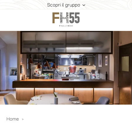
Scopri il gruppo
Home
Collection
Mice
FH55 Viprogram
FH55 Experience
Contatti
Offerte
News
Home
Prenota