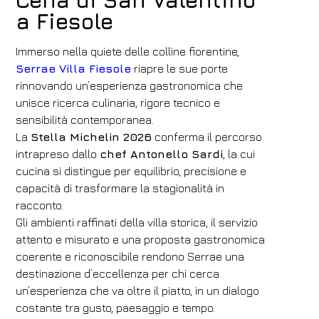
Cena di San Valentino
a Fiesole
Immerso nella quiete delle colline fiorentine,
Hotel
Serrae Villa Fiesole
riapre le sue porte
FH55 Hotels
rinnovando un’esperienza gastronomica che
unisce ricerca culinaria, rigore tecnico e
Arrivo
Partenza
sensibilità contemporanea.
08
/
08
/
2026
09
/
08
/
2026
La
Stella Michelin 2026
conferma il percorso
intrapreso dallo
Camere
chef Antonello Sardi
Adulti
Bambini
, la cui
cucina si distingue per equilibrio, precisione e
1
2
0
capacità di trasformare la stagionalità in
Codice sconto
racconto.
Gli ambienti raffinati della villa storica, il servizio
attento e misurato e una proposta gastronomica
coerente e riconoscibile rendono Serrae una
Prenota
destinazione d’eccellenza per chi cerca
un’esperienza che va oltre il piatto, in un dialogo
Modifica prenotazione
costante tra gusto, paesaggio e tempo.