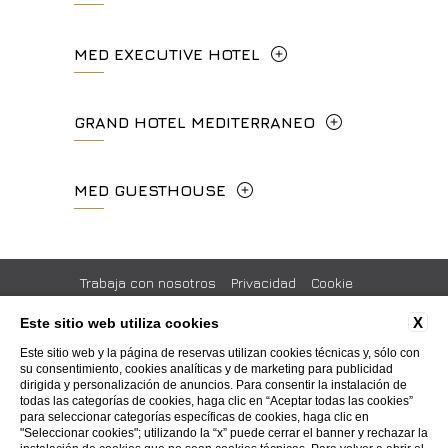
concierge.ghp@fhhotelgroup.it
Via Frà Giovanni da Fiesole Detto
MED EXECUTIVE HOTEL
booking.ghp@fhhotelgroup.it
info.hc@fhhotelgroup.it
l'Angelico, 35, 50014 Fiesole Città
P.Iva 00434210480
concierge.hc@fhhotelgroup.it
Metropolitana di Firenze, Italia
Lungarno del Tempio, 44 - 50121, Firenze
GRAND HOTEL MEDITERRANEO
booking.hc@fhhotelgroup.it
+39 055 597252
+39 055 06 92 860
P.Iva 00434210480
Lungarno del Tempio, 44 - 50121, Firenze
MED GUESTHOUSE
info.vf@fhhotelgroup.it
info.meh@fhhotelgroup.it
+39 055 660241
concierge.vf@fhhotelgroup.it
booking.meh@fhhotelgroup.it
Via Cimabue, 6 - 50121 Firenze
booking.vf@fhhotelgroup.it
P.Iva 0043421 048 0
info.ghm@fhhotelgroup.it
+39 055 0692847
Trabaja con nosotros
Privacidad
Cookie
P.Iva 00434210480
booking.ghm@fhhotelgroup.it
Información de la compañía
Códigos Gds
X
Este sitio web utiliza cookies
P.Iva 00434210480
booking.mgh@fhhotelgroup.it
Compromiso social
Pressroom
Certificaciones
Este sitio web y la página de reservas utilizan cookies técnicas y, sólo con
P.Iva 00434210480
su consentimiento, cookies analíticas y de marketing para publicidad
Accessibility
dirigida y personalización de anuncios. Para consentir la instalación de
todas las categorías de cookies, haga clic en “Aceptar todas las cookies”
para seleccionar categorías específicas de cookies, haga clic en
WEBSITE BY BLASTNESS
"Seleccionar cookies"; utilizando la “x” puede cerrar el banner y rechazar la