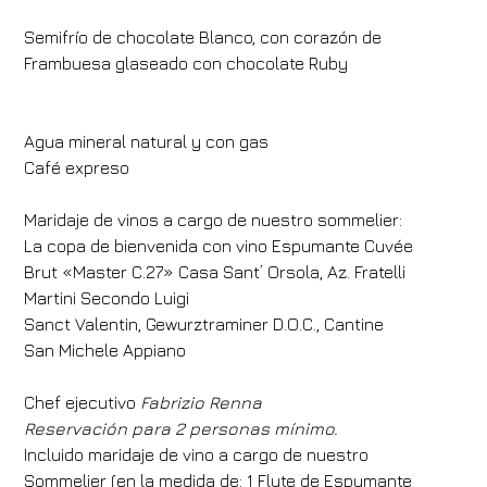
Semifrío de chocolate Blanco, con corazón de
Frambuesa glaseado con chocolate Ruby
Agua mineral natural y con gas
Hotel
Café expreso
FH55 Hotels
Llegada
Salida
Maridaje de vinos a cargo de nuestro sommelier:
La copa de bienvenida con vino Espumante Cuvée
07
/
08
/
2026
08
/
08
/
2026
Brut «Master C.27» Casa Sant’ Orsola, Az. Fratelli
Habitaciones
Adultos
Niños
Martini Secondo Luigi
Sanct Valentin, Gewurztraminer D.O.C., Cantine
1
2
0
San Michele Appiano
Código de descuento
Chef ejecutivo
Fabrizio Renna
Reservación para 2 personas mínimo.
Incluido maridaje de vino a cargo de nuestro
Reserve
Sommelier (en la medida de: 1 Flute de Espumante