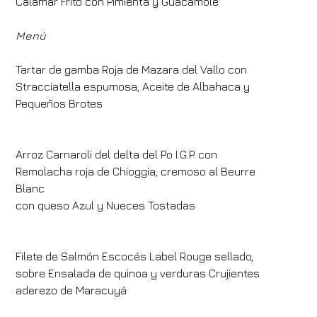
Calamar Frito con Pimienta y Guacamole
Menú
Tartar de gamba Roja de Mazara del Vallo con
Stracciatella espumosa, Aceite de Albahaca y
Pequeños Brotes
Arroz Carnaroli del delta del Po I.G.P. con
Remolacha roja de Chioggia, cremoso al Beurre
Blanc
con queso Azul y Nueces Tostadas
Filete de Salmón Escocés Label Rouge sellado,
sobre Ensalada de quinoa y verduras Crujientes
aderezo de Maracuyá