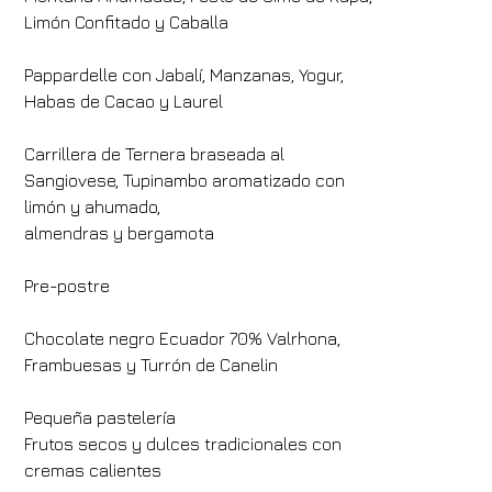
Limón Confitado y Caballa
Pappardelle con Jabalí, Manzanas, Yogur,
Habas de Cacao y Laurel
Carrillera de Ternera braseada al
Sangiovese, Tupinambo aromatizado con
limón y ahumado,
almendras y bergamota
Pre-postre
Chocolate negro Ecuador 70% Valrhona,
Frambuesas y Turrón de Canelin
Hotel
Pequeña pastelería
Hotel Villa Fiesole
Frutos secos y dulces tradicionales con
Llegada
Salida
cremas calientes