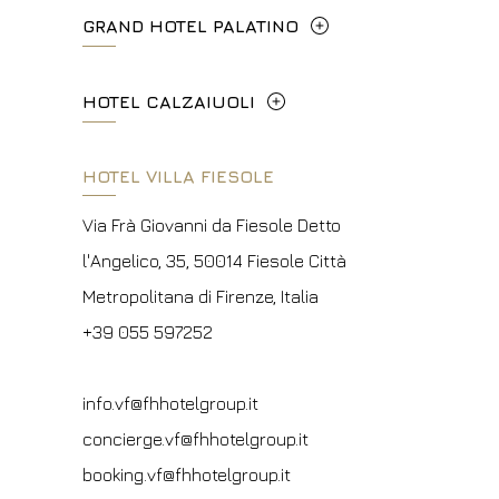
GRAND HOTEL PALATINO
Via Cavour, 213/M - 00184, Roma
HOTEL CALZAIUOLI
+39 06 4814927
Via Calzaiuoli, 6 - 50122, Firenze
HOTEL VILLA FIESOLE
info.ghp@fhhotelgroup.it
+39 055 212456
concierge.ghp@fhhotelgroup.it
Via Frà Giovanni da Fiesole Detto
booking.ghp@fhhotelgroup.it
info.hc@fhhotelgroup.it
l'Angelico, 35, 50014 Fiesole Città
P.Iva 00434210480
concierge.hc@fhhotelgroup.it
Metropolitana di Firenze, Italia
booking.hc@fhhotelgroup.it
+39 055 597252
P.Iva 00434210480
info.vf@fhhotelgroup.it
concierge.vf@fhhotelgroup.it
booking.vf@fhhotelgroup.it