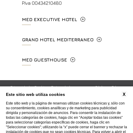
P.Iva 00434210480
MED EXECUTIVE HOTEL
Lungarno del Tempio, 44 - 50121, Firenze
GRAND HOTEL MEDITERRANEO
+39 055 06 92 860
Lungarno del Tempio, 44 - 50121, Firenze
MED GUESTHOUSE
info.meh@fhhotelgroup.it
+39 055 660241
booking.meh@fhhotelgroup.it
Via Cimabue, 6 - 50121 Firenze
P.Iva 0043421 048 0
info.ghm@fhhotelgroup.it
+39 055 0692847
Privacidad
Cookie
Datos de la empresa
Códigos Gds
booking.ghm@fhhotelgroup.it
X
Este sitio web utiliza cookies
Reseñas
Trabaje con nosotros
Contactos
P.Iva 00434210480
booking.mgh@fhhotelgroup.it
Este sitio web y la página de reservas utilizan cookies técnicas y, sólo con
Whistleblowing
Accessibility
su consentimiento, cookies analíticas y de marketing para publicidad
P.Iva 00434210480
dirigida y personalización de anuncios. Para consentir la instalación de
todas las categorías de cookies, haga clic en “Aceptar todas las cookies”
para seleccionar categorías específicas de cookies, haga clic en
WEBSITE BY BLASTNESS
"Seleccionar cookies"; utilizando la “x” puede cerrar el banner y rechazar la
instalación de cookies que no sean cookies técnicas. Para volver a abrir el