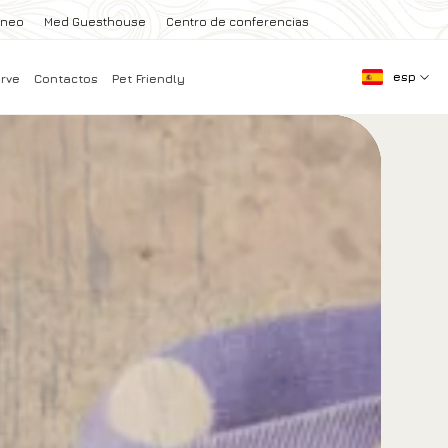
aneo
Med Guesthouse
Centro de conferencias
esp
rve
Contactos
Pet Friendly