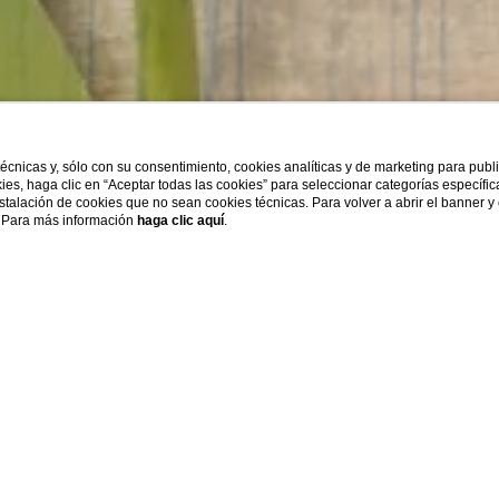
 técnicas y, sólo con su consentimiento, cookies analíticas y de marketing para pub
kies, haga clic en “Aceptar todas las cookies” para seleccionar categorías específi
Salida
Habitaciones
Adultos
Niños
instalación de cookies que no sean cookies técnicas. Para volver a abrir el banner y
s. Para más información
haga clic aquí
.
08
/
08
/
2026
1
2
0
SCUA