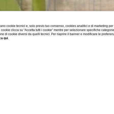
ano cookie tecnici e, solo previo tuo consenso, cookies analitici e di marketing per
di cookie clicca su “Accetta tutti i cookie” mentre per selezionare specifiche categori
Partenza
Camere
Adulti
Bambini
one di cookie diversi da quelli tecnici. Per riaprire il banner e modificare le preferen
ca qui
.
09
/
08
/
2026
1
2
0
A
Pistoiese affinato al Fieno