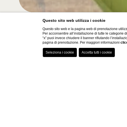
Questo sito web utilizza i cookie
Questo sito web e la pagina web di prenotazione utilizz
Per acconsentire all’installazione di tutte le categorie 
Hotel
Arrivo
“x” puoi invece chiudere il banner rifiutando l’installazi
pagina di prenotazione. Per maggiori informazioni
clic
Med Executive Hotel
08
/
08
/
2026
Home
PRANZO DI PASQU
Amuse Bouche con Flûte di Benvenuto
Insalatina Di Fave Baccelli e Pecorino della Montagna 