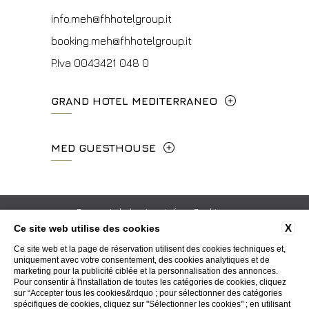
info.vf@fhhotelgroup.it
info.meh@fhhotelgroup.it
concierge.vf@fhhotelgroup.it
booking.meh@fhhotelgroup.it
booking.vf@fhhotelgroup.it
P.Iva 0043421 048 0
P.Iva 00434210480
GRAND HOTEL MEDITERRANEO
Lungarno del Tempio, 44 - 50121, Firenze
MED GUESTHOUSE
+39 055 660241
Via Cimabue, 6 - 50121 Firenze
info.ghm@fhhotelgroup.it
+39 055 0692847
Respect de la vie privée
Cookie
booking.ghm@fhhotelgroup.it
X
Ce site web utilise des cookies
informations sur la société
Carrière
Contacts
P.Iva 00434210480
booking.mgh@fhhotelgroup.it
Ce site web et la page de réservation utilisent des cookies techniques et,
Whistleblowing
Accessibility
uniquement avec votre consentement, des cookies analytiques et de
P.Iva 00434210480
marketing pour la publicité ciblée et la personnalisation des annonces.
Pour consentir à l'installation de toutes les catégories de cookies, cliquez
sur “Accepter tous les cookies&rdquo ; pour sélectionner des catégories
WEBSITE BY BLASTNESS
spécifiques de cookies, cliquez sur "Sélectionner les cookies" ; en utilisant