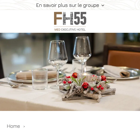
En savoir plus sur le groupe
Services
Chambres
Suite
Restaurant
Comment Nous Rejoindre
Gallery
Offres
Réserve
Home
Contacts
Animaux Acceptés