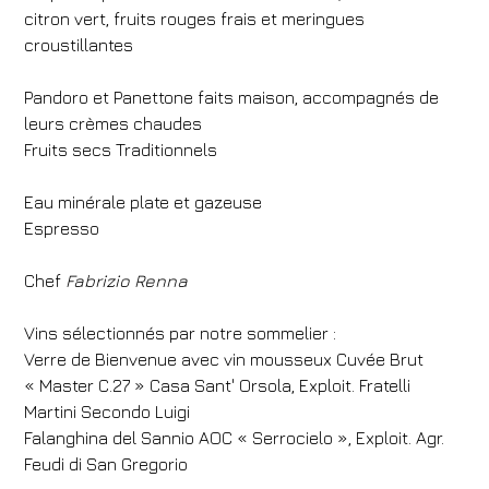
citron vert, fruits rouges frais et meringues
croustillantes
Pandoro et Panettone faits maison, accompagnés de
leurs crèmes chaudes
Hôtel
Fruits secs Traditionnels
Med Executive Hotel
Eau minérale plate et gazeuse
Arrivée
Départ
Espresso
09
/
08
/
2026
10
/
08
/
2026
Chef
Fabrizio Renna
Chambres
Adultes
Enfants
Vins sélectionnés par notre sommelier :
1
2
0
Verre de Bienvenue avec vin mousseux Cuvée Brut
Code de réduction
« Master C.27 » Casa Sant' Orsola, Exploit. Fratelli
Martini Secondo Luigi
Falanghina del Sannio AOC « Serrocielo », Exploit. Agr.
Feudi di San Gregorio
Réserve