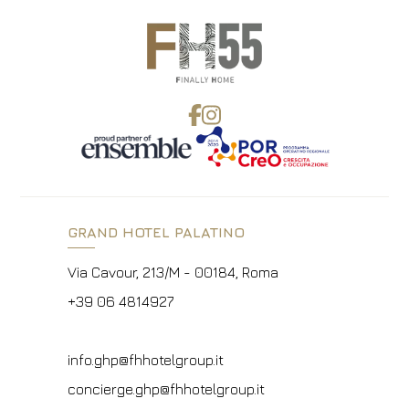
GRAND HOTEL PALATINO
Via Cavour, 213/M - 00184, Roma
+39 06 4814927
info.ghp@fhhotelgroup.it
concierge.ghp@fhhotelgroup.it