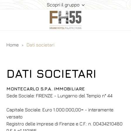
Scopri il gruppo
Home
Dati societari
Hotel
Camere
Suite
DATI SOCIETARI
Ristorante E Bar
Meeting
MONTECARLO S.P.A. IMMOBILIARE
​​Sede Sociale: FIRENZE - Lungarno del Tempio n° 44
Dove Siamo
Gallery
​​Capitale Sociale: Euro 1.000.000,00= - interamente
Offerte
versato
Registro delle imprese di Firenze e C.F.: n. 00434210480
Prenota
R.E.A n° 119165