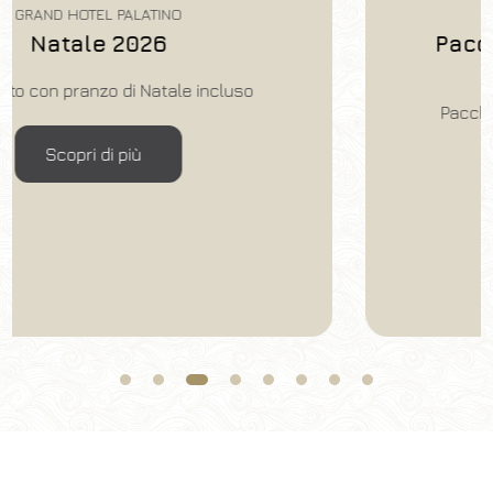
GRAND HOTEL PALATINO
Pacchetto di Capodanno 
Cenone e Brunch
o
Pacchetto con cenone del 31 dicembr
brunch del 1° gennaio inclusi
Scopri di più