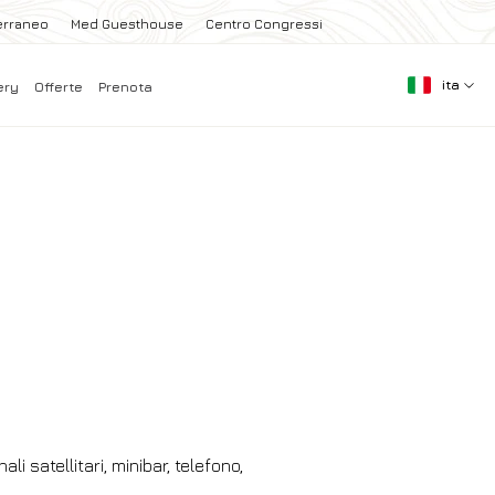
erraneo
Med Guesthouse
Centro Congressi
ita
ery
Offerte
Prenota
 satellitari, minibar, telefono,