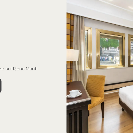
e
re sul Rione Monti