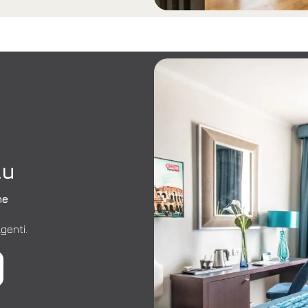
lu
ne
genti.