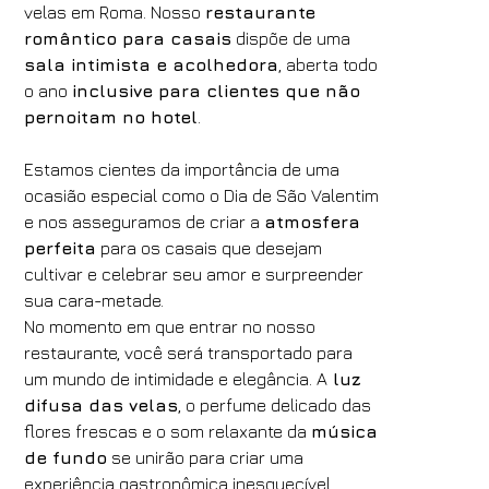
1
2
0
velas em Roma. Nosso
restaurante
Código de Desconto
romântico para casais
dispõe de uma
sala intimista e acolhedora
, aberta todo
o ano
inclusive para clientes que não
pernoitam no hotel
.
Reserve
Estamos cientes da importância de uma
Alterar / cancelar reserva
ocasião especial como o Dia de São Valentim
e nos asseguramos de criar a
atmosfera
perfeita
para os casais que desejam
cultivar e celebrar seu amor e surpreender
sua cara-metade.
No momento em que entrar no nosso
restaurante, você será transportado para
um mundo de intimidade e elegância. A
luz
difusa das velas
, o perfume delicado das
flores frescas e o som relaxante da
música
de fundo
se unirão para criar uma
experiência gastronômica inesquecível.