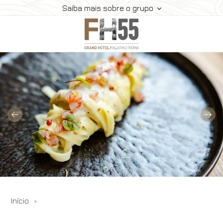
Saiba mais sobre o grupo
Hotel
Quartos
Suite
Restaurante E Bar
Reuniões
Localização
Galeria
Ofertas
Início
Reservar