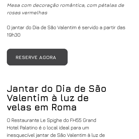
Mesa com decoração romântica, com pétalas de
rosas vermelhas
O jantar do Dia de São Valentim é servido a partir das
19h30
RESERVE AGORA
Jantar do Dia de São
Hotéis
Valentim à luz de
Grand Hotel Palatino
velas em Roma
Chegada
Partida
06
/
08
/
2026
07
/
08
/
2026
O Restaurante Le Spighe do FH55 Grand
Hotel Palatino é o local ideal para um
Quartos
Adultos
Crianças
inesquecível jantar de São Valentim à luz de