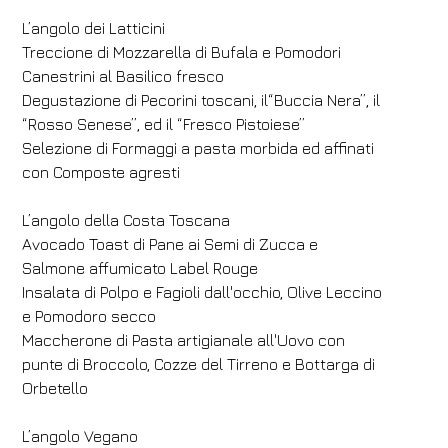
L’angolo dei Latticini
Treccione di Mozzarella di Bufala e Pomodori
Canestrini al Basilico fresco
Degustazione di Pecorini toscani, il“Buccia Nera”, il
“Rosso Senese”, ed il “Fresco Pistoiese”
Selezione di Formaggi a pasta morbida ed affinati
con Composte agresti
L’angolo della Costa Toscana
Avocado Toast di Pane ai Semi di Zucca e
Salmone affumicato Label Rouge
Insalata di Polpo e Fagioli dall'occhio, Olive Leccino
e Pomodoro secco
Maccherone di Pasta artigianale all'Uovo con
punte di Broccolo, Cozze del Tirreno e Bottarga di
Orbetello
L’angolo Vegano