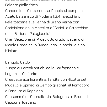
Polenta gialla fritta
Capocollo di Cinta senese, Rucola di campo e
Aceto balsamico di Modena I.G.P. invecchiato
Pala toscana alla Farina di Grano Verna con
Sbriciolona della Macelleria “Gerini” e Stracchino
della Fattoria “Palagiaccio”
Gran Selezione di Prosciutto crudo toscano di
Maiale Brado della “Macelleria Falaschi” di San
Miniato
L’angolo Caldo
Zuppa di Cereali antichi della Garfagnana e
Legumi di Colfiorito
Crespella alla fiorentina, farcita con Ricotta del
Mugello e Spinaci di Campo gratinati al Pomodoro
e Fonduta di Reggiano
Consommè di Cappellettini Bolognesi in Brodo di
Cappone Toscano