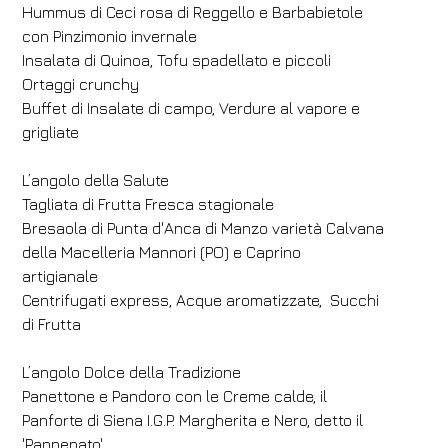
Hummus di Ceci rosa di Reggello e Barbabietole
con Pinzimonio invernale
Insalata di Quinoa, Tofu spadellato e piccoli
Ortaggi crunchy
Buffet di Insalate di campo, Verdure al vapore e
grigliate
L’angolo della Salute
Tagliata di Frutta Fresca stagionale
Bresaola di Punta d'Anca di Manzo varietà Calvana
della Macelleria Mannori (PO) e Caprino
artigianale
Centrifugati express, Acque aromatizzate, Succhi
di Frutta
L’angolo Dolce della Tradizione
Panettone e Pandoro con le Creme calde, il
Panforte di Siena I.G.P. Margherita e Nero, detto il
'Panpepato',