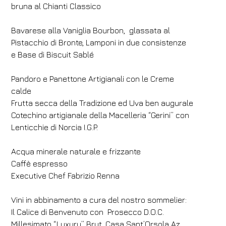
FH55 Hotels
bruna al Chianti Classico
Llegada
Salida
Bavarese alla Vaniglia Bourbon, glassata al
09
/
08
/
2026
10
/
08
/
2026
Pistacchio di Bronte, Lamponi in due consistenze
e Base di Biscuit Sablé
Habitaciones
Adultos
Niños
1
2
0
Pandoro e Panettone Artigianali con le Creme
Código de descuento
calde
Frutta secca della Tradizione ed Uva ben augurale
Cotechino artigianale della Macelleria “Gerini” con
Lenticchie di Norcia I.G.P.
Reserve
Acqua minerale naturale e frizzante
Modificar la reserva
Caffè espresso
Executive Chef Fabrizio Renna
Vini in abbinamento a cura del nostro sommelier:
Il Calice di Benvenuto con Prosecco D.O.C.
Millesimato “Luxury” Brut, Casa Sant’Orsola Az.