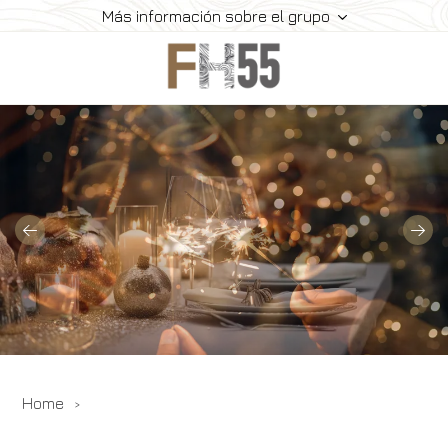
Más información sobre el grupo
Home
Historia
Colección
Meeting
Contactos
Ofertas
Reservar
Home