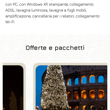
con PC, con Windows XP, stampante, collegamento
ADSL, lavagna luminosa, lavagna a fogli mobili,
amplificazione, cancelleria per i relatori, collegamento
WI-FI.
Offerte e pacchetti
Hotel
Grand Hotel Palatino
Arrivo
Partenza
08
/
08
/
2026
09
/
08
/
2026
Camere
Adulti
Bambini
1
2
0
Codice sconto