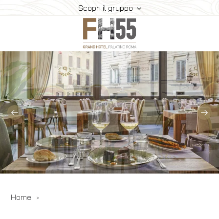
Scopri il gruppo
Hotel
Camere
Suite
Ristorante E Bar
Meeting
Dove Siamo
Gallery
Offerte
Home
Prenota