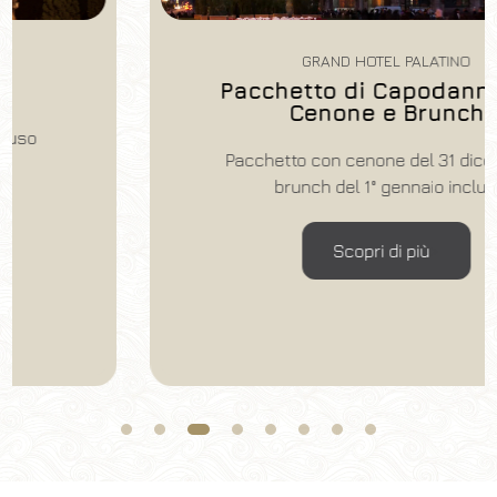
GRAND HOTEL PALATINO
Prenota
Pacchetto di Capodanno con
Cenone e Brunch
Modifica prenotazione
Pacchetto con cenone del 31 dicembre e
brunch del 1° gennaio inclusi
Scopri di più