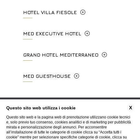
Via Calzaiuoli, 6 - 50122, Firenze
HOTEL VILLA FIESOLE
+39 055 212456
Via Frà Giovanni da Fiesole Detto
MED EXECUTIVE HOTEL
info.hc@fhhotelgroup.it
l'Angelico, 35, 50014 Fiesole Città
concierge.hc@fhhotelgroup.it
Metropolitana di Firenze, Italia
Lungarno del Tempio, 44 - 50121, Firenze
GRAND HOTEL MEDITERRANEO
booking.hc@fhhotelgroup.it
+39 055 597252
+39 055 06 92 860
P.Iva 00434210480
Lungarno del Tempio, 44 - 50121, Firenze
MED GUESTHOUSE
info.vf@fhhotelgroup.it
info.meh@fhhotelgroup.it
+39 055 660241
concierge.vf@fhhotelgroup.it
booking.meh@fhhotelgroup.it
Via Cimabue, 6 - 50121 Firenze
booking.vf@fhhotelgroup.it
P.Iva 0043421 048 0
info.ghm@fhhotelgroup.it
+39 055 0692847
FAQ
Privacy
Cookie
Dati societari
Codici GDS
P.Iva 00434210480
X
Questo sito web utilizza i cookie
booking.ghm@fhhotelgroup.it
Lavora con Noi
Contatti
Whistleblowing
Accessibilità
Questo sito web e la pagina web di prenotazione utilizzano cookie tecnici
P.Iva 00434210480
booking.mgh@fhhotelgroup.it
e, solo previo tuo consenso, cookies analitici e di marketing per pubblicità
mirata e personalizzazione degli annunci. Per acconsentire
P.Iva 00434210480
all’installazione di tutte le categorie di cookie clicca su “Accetta tutti i
WEBSITE BY BLASTNESS
cookie” mentre per selezionare specifiche categorie di cookie, clicca su