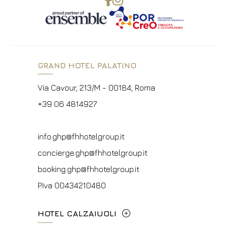
GRAND HOTEL PALATINO
Via Cavour, 213/M - 00184, Roma
+39 06 4814927
info.ghp@fhhotelgroup.it
concierge.ghp@fhhotelgroup.it
booking.ghp@fhhotelgroup.it
P.Iva 00434210480
HOTEL CALZAIUOLI