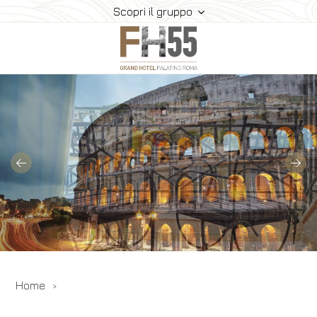
Scopri il gruppo
Hotel
Camere
Suite
Ristorante E Bar
Meeting
Dove Siamo
Gallery
Offerte
Home
Prenota