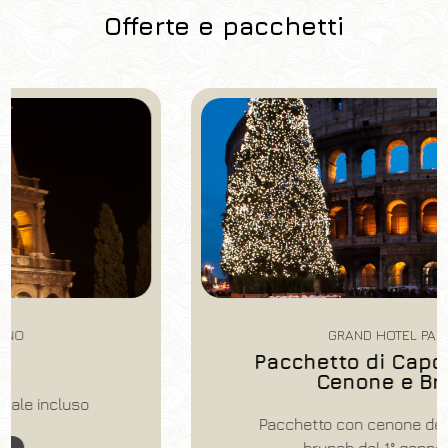
Offerte e pacchetti
Hotel
Grand Hotel Palatino
Arrivo
Partenza
07
/
08
/
2026
08
/
08
/
2026
Camere
Adulti
Bambini
1
2
0
Codice sconto
GRAND HOTEL PALATINO
Pacchetto di Capodanno con
Cenone e Brunch
Pacchetto con cenone del 31 dicembre e
Prenota