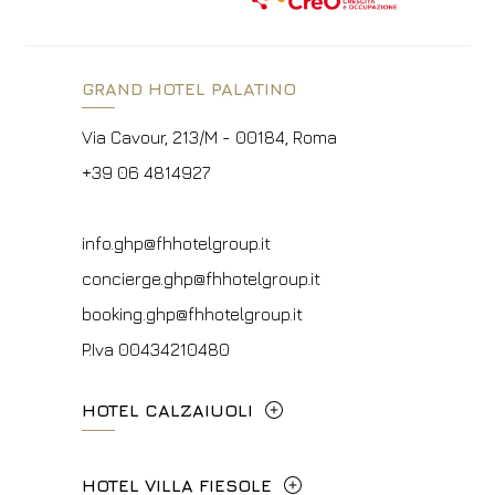
GRAND HOTEL PALATINO
Via Cavour, 213/M - 00184, Roma
+39 06 4814927
info.ghp@fhhotelgroup.it
concierge.ghp@fhhotelgroup.it
booking.ghp@fhhotelgroup.it
P.Iva 00434210480
HOTEL CALZAIUOLI
Via Calzaiuoli, 6 - 50122, Firenze
HOTEL VILLA FIESOLE