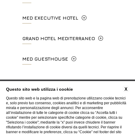
+39 055 212456
Via Frà Giovanni da Fiesole Detto
MED EXECUTIVE HOTEL
info.hc@fhhotelgroup.it
l'Angelico, 35, 50014 Fiesole Città
concierge.hc@fhhotelgroup.it
Metropolitana di Firenze, Italia
Lungarno del Tempio, 44 - 50121, Firenze
GRAND HOTEL MEDITERRANEO
booking.hc@fhhotelgroup.it
+39 055 597252
+39 055 06 92 860
P.Iva 00434210480
Lungarno del Tempio, 44 - 50121, Firenze
MED GUESTHOUSE
info.vf@fhhotelgroup.it
info.meh@fhhotelgroup.it
+39 055 660241
concierge.vf@fhhotelgroup.it
booking.meh@fhhotelgroup.it
Via Cimabue, 6 - 50121 Firenze
booking.vf@fhhotelgroup.it
P.Iva 0043421 048 0
info.ghm@fhhotelgroup.it
+39 055 0692847
FAQ
Privacy
Cookie
Dati societari
Codici GDS
P.Iva 00434210480
X
Questo sito web utilizza i cookie
booking.ghm@fhhotelgroup.it
Lavora con Noi
Contatti
Whistleblowing
Accessibilità
Questo sito web e la pagina web di prenotazione utilizzano cookie tecnici
P.Iva 00434210480
booking.mgh@fhhotelgroup.it
e, solo previo tuo consenso, cookies analitici e di marketing per pubblicità
mirata e personalizzazione degli annunci. Per acconsentire
P.Iva 00434210480
all’installazione di tutte le categorie di cookie clicca su “Accetta tutti i
WEBSITE BY BLASTNESS
cookie” mentre per selezionare specifiche categorie di cookie, clicca su
"Seleziona i cookie"; mediante la “x” puoi invece chiudere il banner
rifiutando l’installazione di cookie diversi da quelli tecnici. Per riaprire il
banner e modificare le preferenze, clicca su “Cookie” nel footer del sito