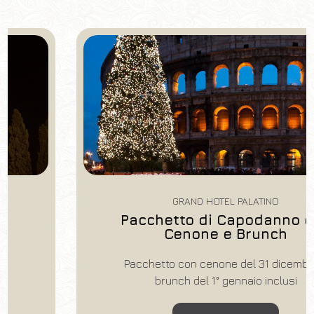
Hotel
Grand Hotel Palatino
Arrivo
Partenza
08
/
08
/
2026
09
/
08
/
2026
Camere
Adulti
Bambini
1
2
0
GRAND HOTEL PALATINO
Codice sconto
Pacchetto di Capodanno con
Cenone e Brunch
Pacchetto con cenone del 31 dicembre e
brunch del 1° gennaio inclusi
Prenota
Modifica prenotazione