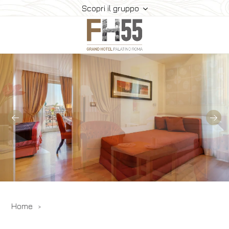
Scopri il gruppo
Hotel
Camere
Suite
Ristorante E Bar
Meeting
Dove Siamo
Gallery
Offerte
Home
Prenota