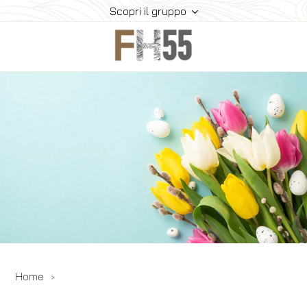
Scopri il gruppo
Home
Storia
Collection
Meeting
Contatti
Offerte
Ispirazioni
Prenota
Home