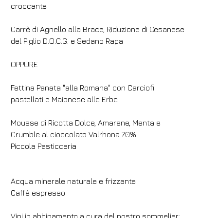
Camere
Adulti
Bambini
croccante
1
2
0
Carrè di Agnello alla Brace, Riduzione di Cesanese
Codice sconto
del Piglio D.O.C.G. e Sedano Rapa
OPPURE
Prenota
Fettina Panata "alla Romana" con Carciofi
pastellati e Maionese alle Erbe
Modifica prenotazione
Mousse di Ricotta Dolce, Amarene, Menta e
Crumble al cioccolato Valrhona 70%
Piccola Pasticceria
Acqua minerale naturale e frizzante
Caffè espresso
Vini in abbinamento a cura del nostro sommelier: