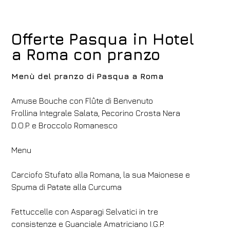
Offerte Pasqua in Hotel
a Roma con pranzo
Menù del pranzo di Pasqua a Roma
Amuse Bouche con Flûte di Benvenuto
Frollina Integrale Salata, Pecorino Crosta Nera
D.O.P. e Broccolo Romanesco
Menu
Hotel
Carciofo Stufato alla Romana, la sua Maionese e
FH55 Hotels
Spuma di Patate alla Curcuma
Arrivo
Partenza
Fettuccelle con Asparagi Selvatici in tre
06
/
08
/
2026
07
/
08
/
2026
consistenze e Guanciale Amatriciano I.G.P.