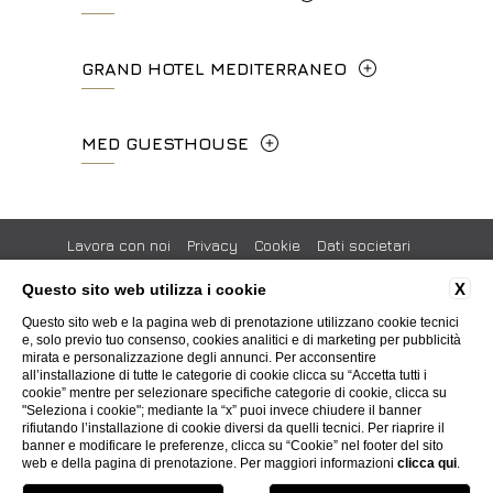
l'Angelico, 35, 50014 Fiesole Città
P.Iva 00434210480
concierge.hc@fhhotelgroup.it
Metropolitana di Firenze, Italia
Lungarno del Tempio, 44 - 50121, Firenze
GRAND HOTEL MEDITERRANEO
booking.hc@fhhotelgroup.it
+39 055 597252
+39 055 06 92 860
P.Iva 00434210480
Lungarno del Tempio, 44 - 50121, Firenze
MED GUESTHOUSE
info.vf@fhhotelgroup.it
info.meh@fhhotelgroup.it
+39 055 660241
concierge.vf@fhhotelgroup.it
booking.meh@fhhotelgroup.it
Via Cimabue, 6 - 50121 Firenze
booking.vf@fhhotelgroup.it
P.Iva 0043421 048 0
info.ghm@fhhotelgroup.it
+39 055 0692847
Lavora con noi
Privacy
Cookie
Dati societari
P.Iva 00434210480
booking.ghm@fhhotelgroup.it
Codici GDS
Impegno Sociale
Pressroom
Certificazioni
X
Questo sito web utilizza i cookie
P.Iva 00434210480
booking.mgh@fhhotelgroup.it
Whistleblowing
Accessibilità
Questo sito web e la pagina web di prenotazione utilizzano cookie tecnici
P.Iva 00434210480
e, solo previo tuo consenso, cookies analitici e di marketing per pubblicità
mirata e personalizzazione degli annunci. Per acconsentire
all’installazione di tutte le categorie di cookie clicca su “Accetta tutti i
WEBSITE BY BLASTNESS
cookie” mentre per selezionare specifiche categorie di cookie, clicca su
"Seleziona i cookie"; mediante la “x” puoi invece chiudere il banner
rifiutando l’installazione di cookie diversi da quelli tecnici. Per riaprire il
banner e modificare le preferenze, clicca su “Cookie” nel footer del sito
web e della pagina di prenotazione. Per maggiori informazioni
clicca qui
.